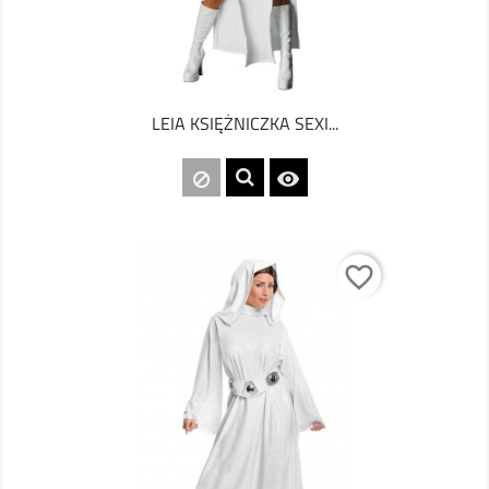
LEIA KSIĘŻNICZKA SEXI...

favorite_border