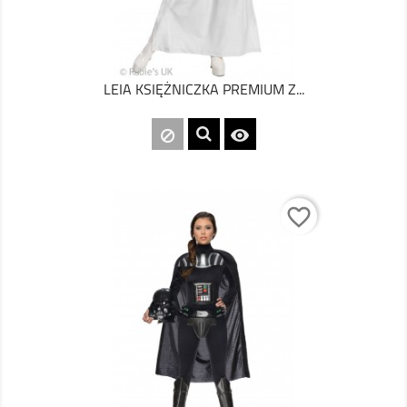
LEIA KSIĘŻNICZKA PREMIUM Z...

favorite_border