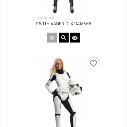
DARTH VADER DLX DAMSKA

favorite_border