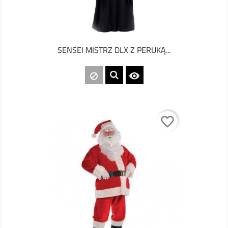
SENSEI MISTRZ DLX Z PERUKĄ...

favorite_border