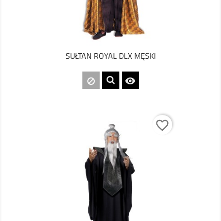
SUŁTAN ROYAL DLX MĘSKI

favorite_border