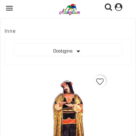

Inne

Dostępne
favorite_border