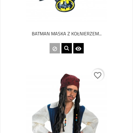
BATMAN MASKA Z KOŁNIERZEM...

favorite_border