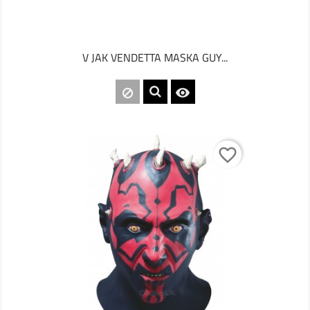
V JAK VENDETTA MASKA GUY...

favorite_border