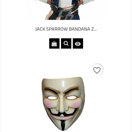
JACK SPARROW BANDANA Z...

favorite_border