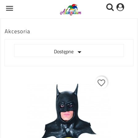

Akcesoria

Dostępne
favorite_border