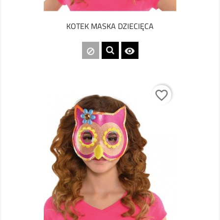
KOTEK MASKA DZIECIĘCA

favorite_border