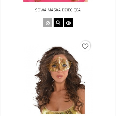
SOWA MASKA DZIECIĘCA

favorite_border