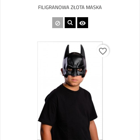
FILIGRANOWA ZŁOTA MASKA

favorite_border