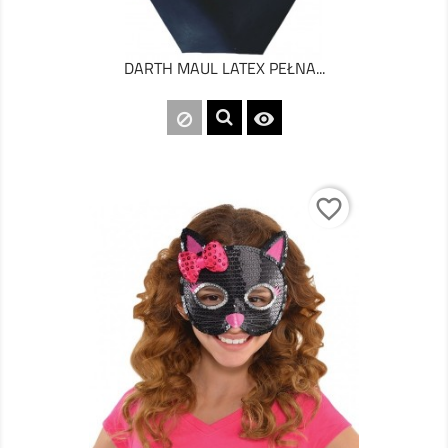
DARTH MAUL LATEX PEŁNA...

favorite_border