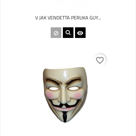
V JAK VENDETTA PERUKA GUY...

favorite_border