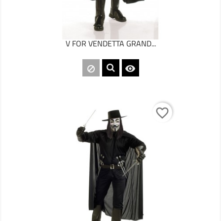
V FOR VENDETTA GRAND...

favorite_border