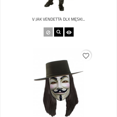
V JAK VENDETTA DLX MĘSKI...

favorite_border