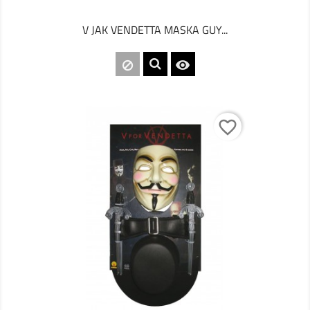
V JAK VENDETTA MASKA GUY...

favorite_border