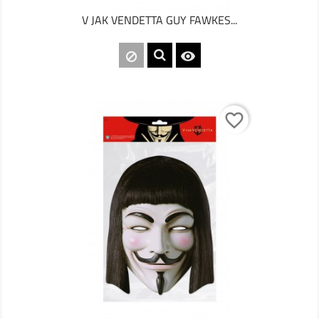
V JAK VENDETTA GUY FAWKES...

favorite_border