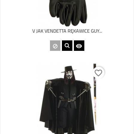
V JAK VENDETTA RĘKAWICE GUY...

favorite_border