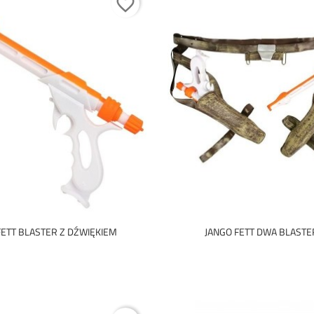
favorite_border
FETT BLASTER Z DŹWIĘKIEM
JANGO FETT DWA BLASTER