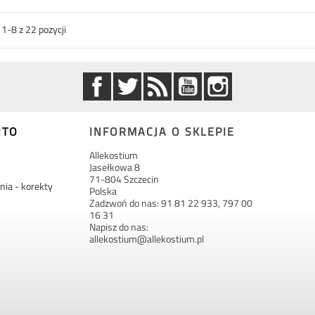
1-8 z 22 pozycji
Facebook
Twitter
Rss
YouTube
Instagram
NTO
INFORMACJA O SKLEPIE
Allekostium
Jasełkowa 8
71-804 Szczecin
ia - korekty
Polska
Zadzwoń do nas:
91 81 22 933, 797 00
16 31
Napisz do nas:
allekostium@allekostium.pl