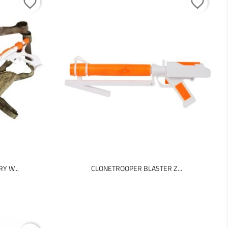
favorite_border
favorite_border
Y W...
CLONETROOPER BLASTER Z...