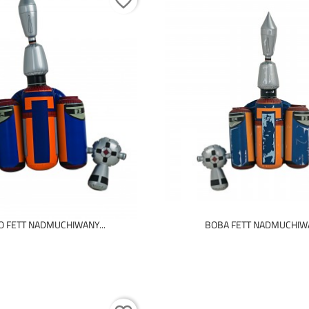
favorite_border
O FETT NADMUCHIWANY...
BOBA FETT NADMUCHIWA