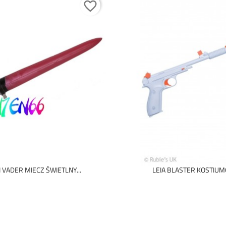
favorite_border
 VADER MIECZ ŚWIETLNY...
LEIA BLASTER KOSTIU