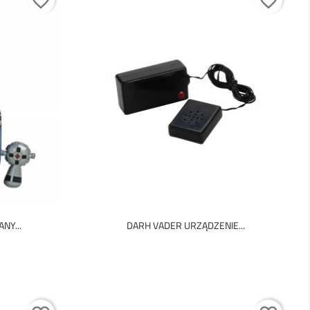
favorite_border
favorite_border
NY...
DARH VADER URZĄDZENIE...