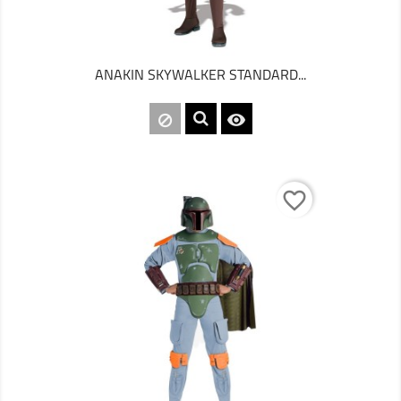
ANAKIN SKYWALKER STANDARD...

favorite_border