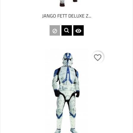
JANGO FETT DELUXE Z...

favorite_border