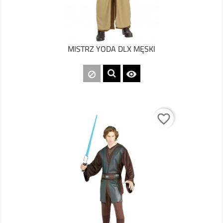
MISTRZ YODA DLX MĘSKI

favorite_border