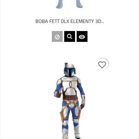
BOBA FETT DLX ELEMENTY 3D...

favorite_border