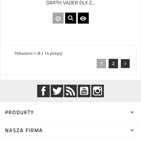
DARTH VADER DLX Z...

Pokazano 1-8 z 14 pozycji
1
2
Facebook
Twitter
Rss
YouTube
Instagram
PRODUKTY

NASZA FIRMA
