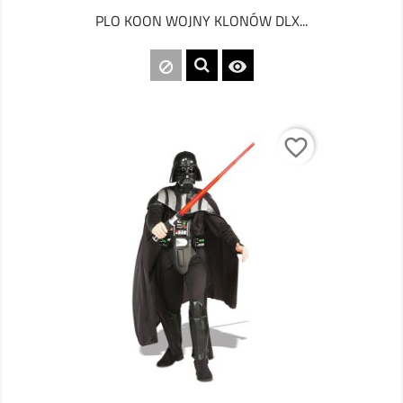
PLO KOON WOJNY KLONÓW DLX...

favorite_border