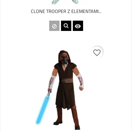
CLONE TROOPER Z ELEMENTAMI...

favorite_border