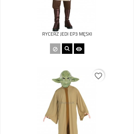
RYCERZ JEDI EP3 MĘSKI

favorite_border