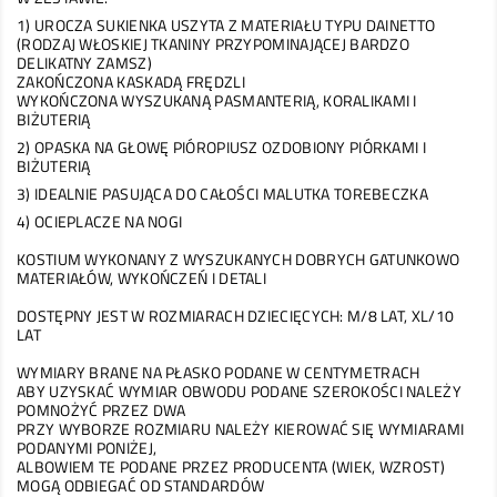
1) UROCZA SUKIENKA USZYTA Z MATERIAŁU TYPU DAINETTO
(RODZAJ WŁOSKIEJ TKANINY PRZYPOMINAJĄCEJ BARDZO
DELIKATNY ZAMSZ)
ZAKOŃCZONA KASKADĄ FRĘDZLI
WYKOŃCZONA WYSZUKANĄ PASMANTERIĄ, KORALIKAMI I
BIŻUTERIĄ
2) OPASKA NA GŁOWĘ PIÓROPIUSZ OZDOBIONY PIÓRKAMI I
BIŻUTERIĄ
3) IDEALNIE PASUJĄCA DO CAŁOŚCI MALUTKA TOREBECZKA
4) OCIEPLACZE NA NOGI
KOSTIUM WYKONANY Z WYSZUKANYCH DOBRYCH GATUNKOWO
MATERIAŁÓW, WYKOŃCZEŃ I DETALI
DOSTĘPNY JEST W ROZMIARACH DZIECIĘCYCH: M/8 LAT, XL/10
LAT
WYMIARY BRANE NA PŁASKO PODANE W CENTYMETRACH
ABY UZYSKAĆ WYMIAR OBWODU PODANE SZEROKOŚCI NALEŻY
POMNOŻYĆ PRZEZ DWA
PRZY WYBORZE ROZMIARU NALEŻY KIEROWAĆ SIĘ WYMIARAMI
PODANYMI PONIŻEJ,
ALBOWIEM TE PODANE PRZEZ PRODUCENTA (WIEK, WZROST)
MOGĄ ODBIEGAĆ OD STANDARDÓW