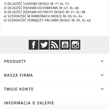
1) DŁUGOŚĆ SUKIENKI OKOŁO: M-71 XL-72
2) DŁUGOŚĆ RĘKAWA OD RAMIENIA: M-47, XL-48
3) DŁUGOŚĆ RĘKAWA OD PACHY OKOŁO: M-37, XL-38
4) SZEROKOŚĆ W RAMIONACH OKOŁO: M-30, XL-34
5) SZEROKOŚĆ POMIĘDZY PACHAMI OKOŁO: M-35, XL-40
Facebook
Twitter
Rss
YouTube
Instagram
PRODUKTY

NASZA FIRMA

TWOJE KONTO

INFORMACJA O SKLEPIE