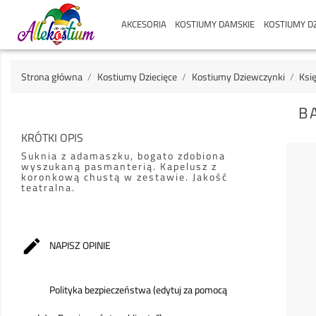
AKCESORIA
KOSTIUMY DAMSKIE
KOSTIUMY DZ
Strona główna
Kostiumy Dziecięce
Kostiumy Dziewczynki
Księ
B
KRÓTKI OPIS
Suknia z adamaszku, bogato zdobiona
wyszukaną pasmanterią. Kapelusz z
koronkową chustą w zestawie. Jakość
teatralna.

NAPISZ OPINIE
Polityka bezpieczeństwa (edytuj za pomocą