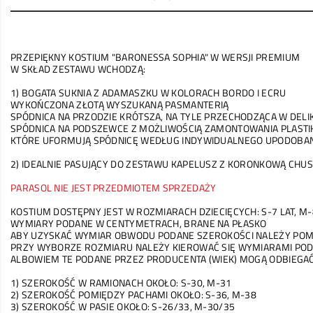
PRZEPIĘKNY KOSTIUM "BARONESSA SOPHIA" W WERSJI PREMIUM
W SKŁAD ZESTAWU WCHODZĄ:
1) BOGATA SUKNIA Z ADAMASZKU W KOLORACH BORDO I ECRU
WYKOŃCZONA ZŁOTĄ WYSZUKANĄ PASMANTERIĄ
SPÓDNICA NA PRZODZIE KRÓTSZA, NA TYLE PRZECHODZĄCA W DELI
SPÓDNICA NA PODSZEWCE Z MOŻLIWOŚCIĄ ZAMONTOWANIA PLAST
KTÓRE UFORMUJĄ SPÓDNICĘ WEDŁUG INDYWIDUALNEGO UPODOBAN
2) IDEALNIE PASUJĄCY DO ZESTAWU KAPELUSZ Z KORONKOWĄ CHUS
PARASOL NIE JEST PRZEDMIOTEM SPRZEDAŻY
KOSTIUM DOSTĘPNY JEST W ROZMIARACH DZIECIĘCYCH: S-7 LAT, M-
WYMIARY PODANE W CENTYMETRACH, BRANE NA PŁASKO
ABY UZYSKAĆ WYMIAR OBWODU PODANE SZEROKOŚCI NALEŻY PO
PRZY WYBORZE ROZMIARU NALEŻY KIEROWAĆ SIĘ WYMIARAMI POD
ALBOWIEM TE PODANE PRZEZ PRODUCENTA (WIEK) MOGĄ ODBIEGA
1) SZEROKOŚĆ W RAMIONACH OKOŁO: S-30, M-31
2) SZEROKOŚĆ POMIĘDZY PACHAMI OKOŁO: S-36, M-38
3) SZEROKOŚĆ W PASIE OKOŁO: S-26/33, M-30/35