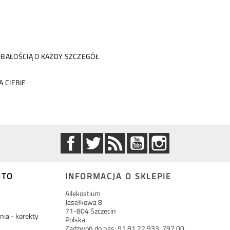
BAŁOŚCIĄ O KAŻDY SZCZEGÓŁ
 CIEBIE
Facebook
Twitter
Rss
YouTube
Instagram
NTO
INFORMACJA O SKLEPIE
Allekostium
Jasełkowa 8
71-804 Szczecin
ia - korekty
Polska
Zadzwoń do nas:
91 81 22 933, 797 00