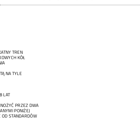
KATNY TREN
IKOWYCH KÓŁ
IA
TĄ NA TYLE
8 LAT
MNOŻYĆ PRZEZ DWA
ANYMI PONIŻEJ
Ć OD STANDARDÓW