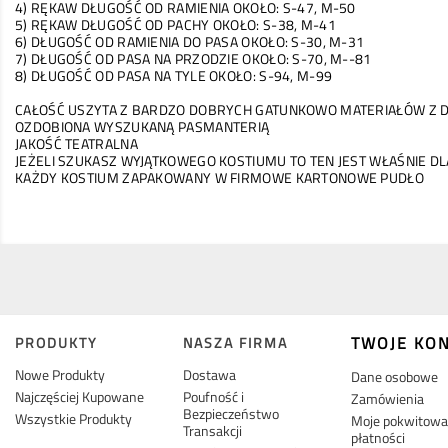
4) RĘKAW DŁUGOŚĆ OD RAMIENIA OKOŁO: S-47, M-50
5) RĘKAW DŁUGOŚĆ OD PACHY OKOŁO: S-38, M-41
6) DŁUGOŚĆ OD RAMIENIA DO PASA OKOŁO: S-30, M-31
7) DŁUGOŚĆ OD PASA NA PRZODZIE OKOŁO: S-70, M--81
8) DŁUGOŚĆ OD PASA NA TYLE OKOŁO: S-94, M-99
CAŁOŚĆ USZYTA Z BARDZO DOBRYCH GATUNKOWO MATERIAŁÓW Z D
OZDOBIONA WYSZUKANĄ PASMANTERIĄ
JAKOŚĆ TEATRALNA
JEŻELI SZUKASZ WYJĄTKOWEGO KOSTIUMU TO TEN JEST WŁAŚNIE DLA
KAŻDY KOSTIUM ZAPAKOWANY W FIRMOWE KARTONOWE PUDŁO
TWOJE KO
PRODUKTY
NASZA FIRMA
Nowe Produkty
Dostawa
Dane osobowe
Najczęściej Kupowane
Poufność i
Zamówienia
Bezpieczeństwo
Wszystkie Produkty
Moje pokwitowan
Transakcji
płatności