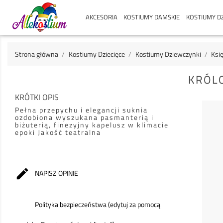
AKCESORIA
KOSTIUMY DAMSKIE
KOSTIUMY DZ
Strona główna
Kostiumy Dziecięce
Kostiumy Dziewczynki
Księ
KRÓLO
KRÓTKI OPIS
Pełna przepychu i elegancji suknia
ozdobiona wyszukana pasmanterią i
biżuterią, finezyjny kapelusz w klimacie
epoki Jakość teatralna

NAPISZ OPINIE
Polityka bezpieczeństwa (edytuj za pomocą