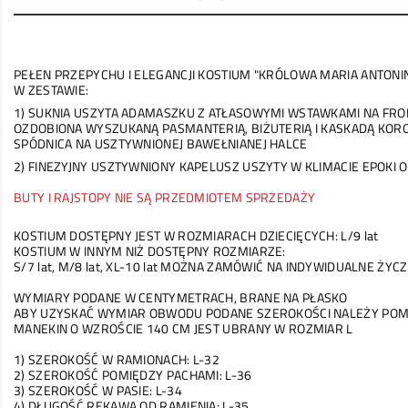
PEŁEN PRZEPYCHU I ELEGANCJI KOSTIUM "KRÓLOWA MARIA ANTONI
W ZESTAWIE:
1) SUKNIA USZYTA ADAMASZKU Z ATŁASOWYMI WSTAWKAMI NA FRO
OZDOBIONA WYSZUKANĄ PASMANTERIĄ, BIŻUTERIĄ I KASKADĄ KO
SPÓDNICA NA USZTYWNIONEJ BAWEŁNIANEJ HALCE
2) FINEZYJNY USZTYWNIONY KAPELUSZ USZYTY W KLIMACIE EPOKI
BUTY I RAJSTOPY NIE SĄ PRZEDMIOTEM SPRZEDAŻY
KOSTIUM DOSTĘPNY JEST W ROZMIARACH DZIECIĘCYCH: L/9 lat
KOSTIUM W INNYM NIŻ DOSTĘPNY ROZMIARZE:
S/7 lat, M/8 lat, XL-10 lat MOŻNA ZAMÓWIĆ NA INDYWIDUALNE ŻYC
WYMIARY PODANE W CENTYMETRACH, BRANE NA PŁASKO
ABY UZYSKAĆ WYMIAR OBWODU PODANE SZEROKOŚCI NALEŻY PO
MANEKIN O WZROŚCIE 140 CM JEST UBRANY W ROZMIAR L
1) SZEROKOŚĆ W RAMIONACH: L-32
2) SZEROKOŚĆ POMIĘDZY PACHAMI: L-36
3) SZEROKOŚĆ W PASIE: L-34
4) DŁUGOŚĆ RĘKAWA OD RAMIENIA: L-35