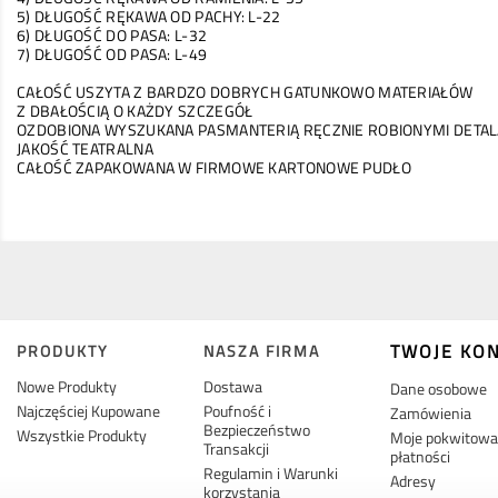
5) DŁUGOŚĆ RĘKAWA OD PACHY: L-22
6) DŁUGOŚĆ DO PASA: L-32
7) DŁUGOŚĆ OD PASA: L-49
CAŁOŚĆ USZYTA Z BARDZO DOBRYCH GATUNKOWO MATERIAŁÓW
Z DBAŁOŚCIĄ O KAŻDY SZCZEGÓŁ
OZDOBIONA WYSZUKANA PASMANTERIĄ RĘCZNIE ROBIONYMI DETALA
JAKOŚĆ TEATRALNA
CAŁOŚĆ ZAPAKOWANA W FIRMOWE KARTONOWE PUDŁO
TWOJE KO
PRODUKTY
NASZA FIRMA
Nowe Produkty
Dostawa
Dane osobowe
Najczęściej Kupowane
Poufność i
Zamówienia
Bezpieczeństwo
Wszystkie Produkty
Moje pokwitowan
Transakcji
płatności
Regulamin i Warunki
Adresy
korzystania