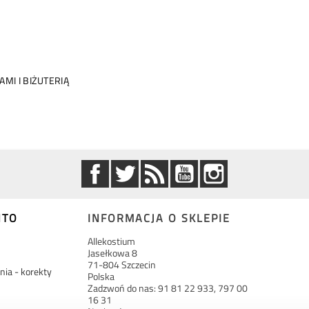
MI I BIŻUTERIĄ
Facebook
Twitter
Rss
YouTube
Instagram
NTO
INFORMACJA O SKLEPIE
Allekostium
Jasełkowa 8
71-804 Szczecin
ia - korekty
Polska
Zadzwoń do nas:
91 81 22 933, 797 00
16 31